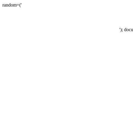
random=('
'); doc