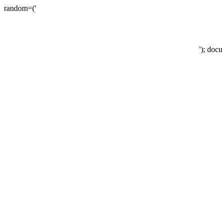
random=('
'); doc