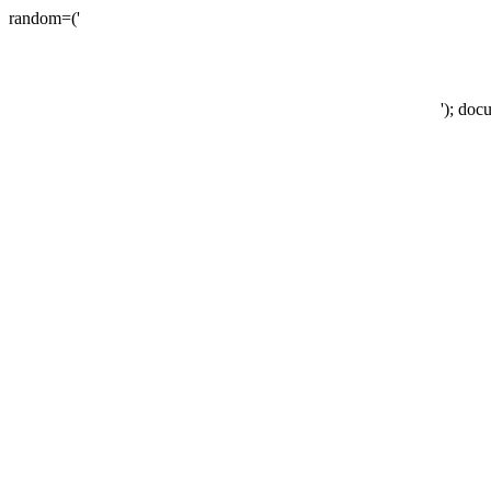
random=('
'); doc